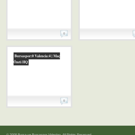
0
Bursaspor:0 Valencia:4 | Maç
Özeti HQ
0
© 2008 Bursa ve Bursaspor Videoları. All Rights Reserved.