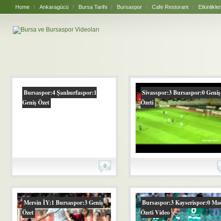
Home
Ankaragücü
Bursa Tarihi
Bursaspor
Cafe Restorant
Etkinlikler
Bursaspor:4 Şanlıurfaspor:1
Sivasspor:3 Bursaspor:0 Geniş
Geniş Özet
Özeti
0
Mersin İY:1 Bursaspor:3 Geniş
Bursaspor:3 Kayserispor:0 Ma
Özet
Özeti Video