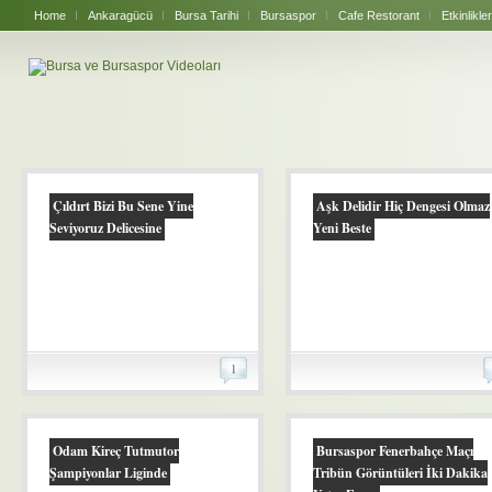
Home
Ankaragücü
Bursa Tarihi
Bursaspor
Cafe Restorant
Etkinlikler
Çıldırt Bizi Bu Sene Yine
Aşk Delidir Hiç Dengesi Olmaz
Seviyoruz Delicesine
Yeni Beste
1
Odam Kireç Tutmutor
Bursaspor Fenerbahçe Maçı
Şampiyonlar Liginde
Tribün Görüntüleri İki Dakika