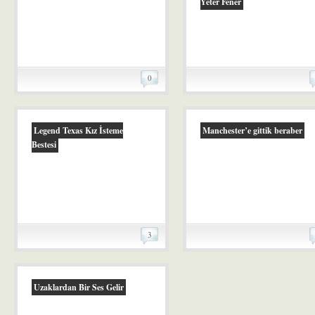
Yeter Fener
0
Legend Texas Kız İsteme
Manchester’e gittik beraber
Bestesi
3
Uzaklardan Bir Ses Gelir