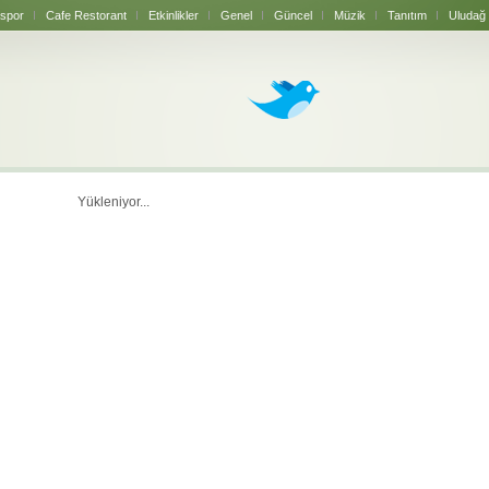
spor
Cafe Restorant
Etkinlikler
Genel
Güncel
Müzik
Tanıtım
Uludağ
Yükleniyor...