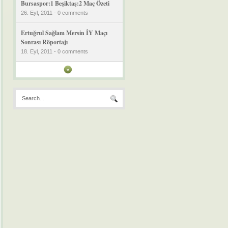
Bursaspor:1 Beşiktaş:2 Maç Özeti
26. Eyl, 2011 - 0 comments
Ertuğrul Sağlam Mersin İY Maçı
Sonrası Röportajı
18. Eyl, 2011 - 0 comments
Mersin İY:1 Bursaspor:3 Geniş
Özet
18. Eyl, 2011 - 0 comments
Bursaspor:3 Kayserispor:0 Maç
Özeti Video
11. Eyl, 2011 - 0 comments
Denizlispor’dan Bursaspor’a
Pankartlı Destek
11. Eyl, 2011 - 0 comments
Bursa Çiftetellisi
11. Eyl, 2011 - 0 comments
Bursa Orhangazi Üniversitesi
Tanıtım Filmi [Kısa Versiyon]