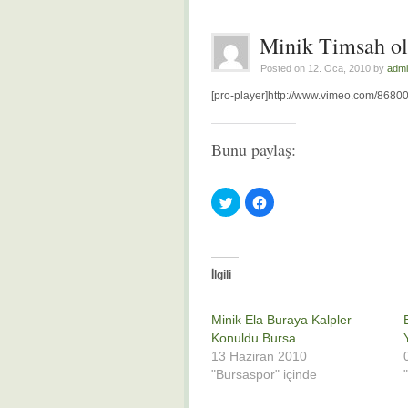
Minik Timsah ol
Posted on 12. Oca, 2010 by
adm
[pro-player]http://www.vimeo.com/86800
Bunu paylaş:
Twitter
Facebook'ta
üzerinde
paylaşmak
paylaşmak
için
için
tıklayın
tıklayın
(Yeni
(Yeni
pencerede
pencerede
açılır)
açılır)
İlgili
Minik Ela Buraya Kalpler
Konuldu Bursa
13 Haziran 2010
"Bursaspor" içinde