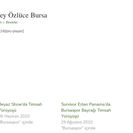
ey Özlüce Bursa
in
in
Besteler
24[/pro-player]
Beyaz Show’da Timsah
Survivor Ertan Panama’da
Yürüyüşü
Bursaspor Bayrağı Timsah
05 Haziran 2010
Yürüyüşü
"Bursaspor" içinde
29 Ağustos 2010
"Bursaspor" içinde