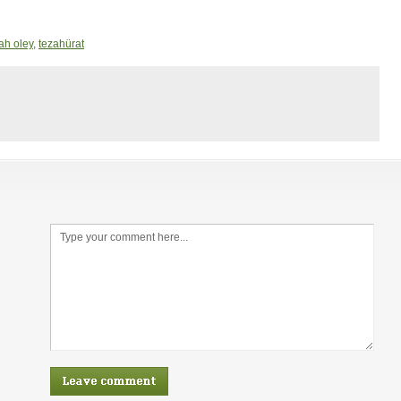
ah oley
,
tezahürat