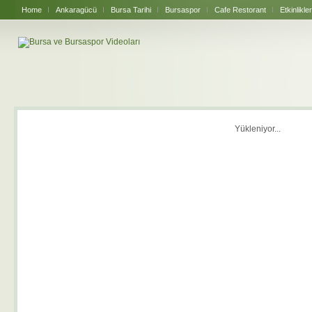
Home
Ankaragücü
Bursa Tarihi
Bursaspor
Cafe Restorant
Etkinlikler
Yükleniyor...