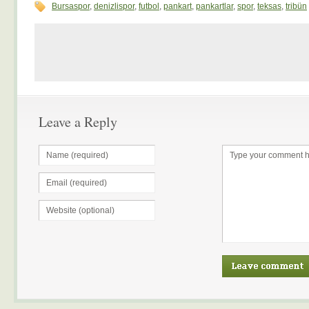
Bursaspor
,
denizlispor
,
futbol
,
pankart
,
pankartlar
,
spor
,
teksas
,
tribün
Leave a Reply