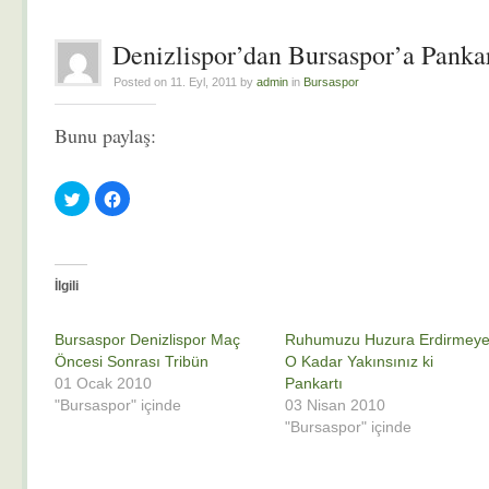
Denizlispor’dan Bursaspor’a Pankar
Posted on 11. Eyl, 2011 by
admin
in
Bursaspor
Bunu paylaş:
Twitter
Facebook'ta
üzerinde
paylaşmak
paylaşmak
için
için
tıklayın
tıklayın
(Yeni
(Yeni
pencerede
pencerede
açılır)
açılır)
İlgili
Bursaspor Denizlispor Maç
Ruhumuzu Huzura Erdirmey
Öncesi Sonrası Tribün
O Kadar Yakınsınız ki
01 Ocak 2010
Pankartı
"Bursaspor" içinde
03 Nisan 2010
"Bursaspor" içinde