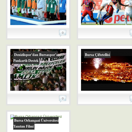
0
Denizlispor’dan Bursaspor’a
Bursa Çiftetellisi
Pankartlı Destek
0
Bursa Orhangazi Üniversitesi
Tanıtım Filmi