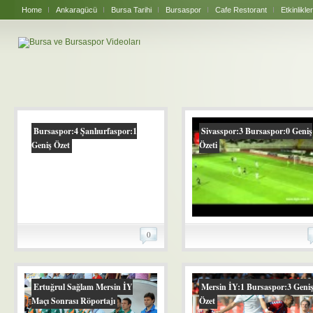
Home
Ankaragücü
Bursa Tarihi
Bursaspor
Cafe Restorant
Etkinlikler
Bursaspor:4 Şanlıurfaspor:1
Sivasspor:3 Bursaspor:0 Geniş
Geniş Özet
Özeti
0
Ertuğrul Sağlam Mersin İY
Mersin İY:1 Bursaspor:3 Geni
Maçı Sonrası Röportajı
Özet