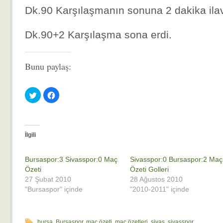
Dk.90 Karşılaşmanın sonuna 2 dakika ilav
Dk.90+2 Karşılaşma sona erdi.
Bunu paylaş:
Twitter
Facebook'ta
üzerinde
paylaşmak
paylaşmak
için
için
tıklayın
tıklayın
(Yeni
(Yeni
pencerede
pencerede
açılır)
açılır)
İlgili
Bursaspor:3 Sivasspor:0 Maç
Sivasspor:0 Bursaspor:2 Maç
Özeti
Özeti Golleri
27 Şubat 2010
28 Ağustos 2010
"Bursaspor" içinde
"2010-2011" içinde
bursa
,
Bursaspor
,
maç özeti
,
maç özetleri
,
sivas
,
sivasspor