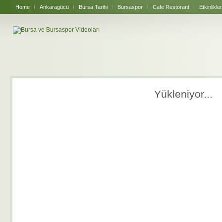
Home
Ankaragücü
Bursa Tarihi
Bursaspor
Cafe Restorant
Etkinlikler
Yükleniyor...