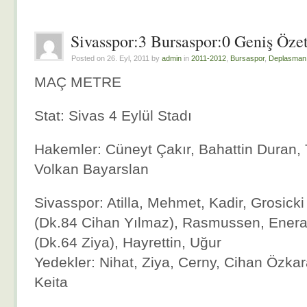
Sivasspor:3 Bursaspor:0 Geniş Özet
Posted on 26. Eyl, 2011 by
admin
in
2011-2012
,
Bursaspor
,
Deplasman 
MAÇ METRE
Stat: Sivas 4 Eylül Stadı
Hakemler: Cüneyt Çakır, Bahattin Duran,
Volkan Bayarslan
Sivasspor: Atilla, Mehmet, Kadir, Grosick
(Dk.84 Cihan Yılmaz), Rasmussen, Eneram
(Dk.64 Ziya), Hayrettin, Uğur
Yedekler: Nihat, Ziya, Cerny, Cihan Özka
Keita