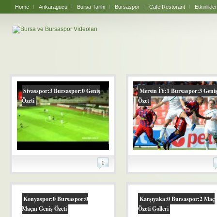
Home
Ankaragücü
Bursa Tarihi
Bursaspor
Cafe Restorant
Etkinlikler
Sivasspor:3 Bursaspor:0 Geniş
Mersin İY:1 Bursaspor:3 Geni
Özeti
Özet
0
Konyaspor:0 Bursaspor:0
Karşıyaka:0 Bursaspor:2 Maç
Maçın Geniş Özeti
Özeti Golleri