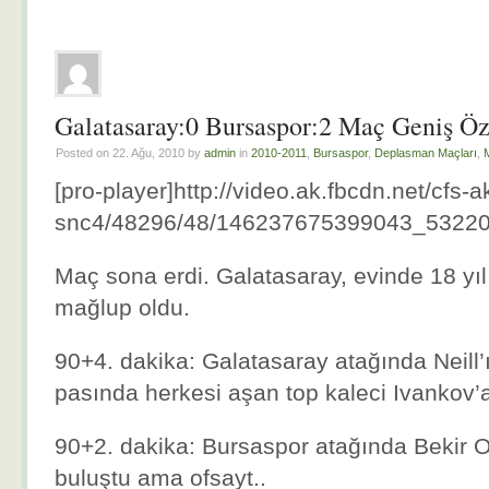
Galatasaray:0 Bursaspor:2 Maç Geniş Öze
Posted on 22. Ağu, 2010 by
admin
in
2010-2011
,
Bursaspor
,
Deplasman Maçları
,
[pro-player]http://video.ak.fbcdn.net/cfs-a
snc4/48296/48/146237675399043_53220.
Maç sona erdi. Galatasaray, evinde 18 yı
mağlup oldu.
90+4. dakika: Galatasaray atağında Neill
pasında herkesi aşan top kaleci Ivankov’
90+2. dakika: Bursaspor atağında Bekir 
buluştu ama ofsayt..