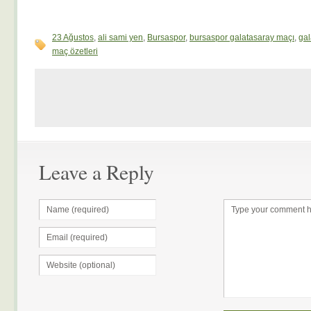
23 Ağustos
,
ali sami yen
,
Bursaspor
,
bursaspor galatasaray maçı
,
gal
maç özetleri
Leave a Reply