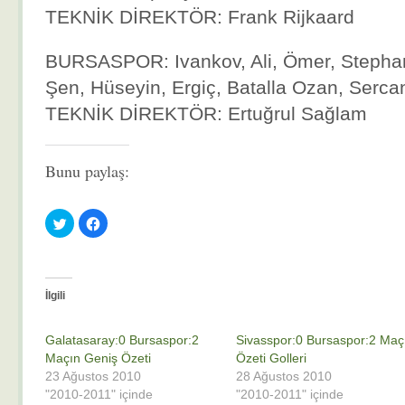
TEKNİK DİREKTÖR: Frank Rijkaard
BURSASPOR: Ivankov, Ali, Ömer, Stepha
Şen, Hüseyin, Ergiç, Batalla Ozan, Serca
TEKNİK DİREKTÖR: Ertuğrul Sağlam
Bunu paylaş:
Twitter
Facebook'ta
üzerinde
paylaşmak
paylaşmak
için
için
tıklayın
tıklayın
(Yeni
(Yeni
pencerede
pencerede
açılır)
açılır)
İlgili
Galatasaray:0 Bursaspor:2
Sivasspor:0 Bursaspor:2 Maç
Maçın Geniş Özeti
Özeti Golleri
23 Ağustos 2010
28 Ağustos 2010
"2010-2011" içinde
"2010-2011" içinde