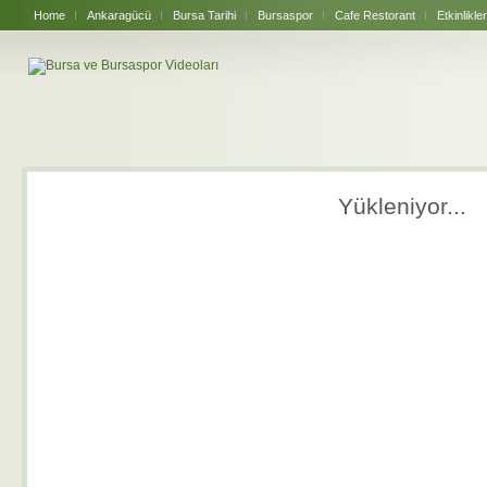
Home
Ankaragücü
Bursa Tarihi
Bursaspor
Cafe Restorant
Etkinlikler
Yükleniyor...