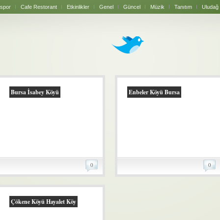
spor
Cafe Restorant
Etkinlikler
Genel
Güncel
Müzik
Tanıtım
Uludağ
Bursa İsabey Köyü
Enbeler Köyü Bursa
0
0
Çökene Köyü Hayalet Köy