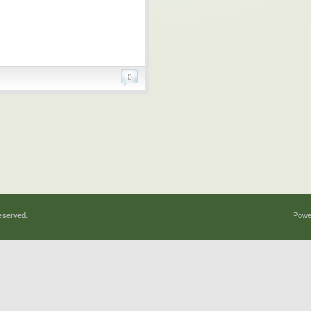
0
eserved.
Powe