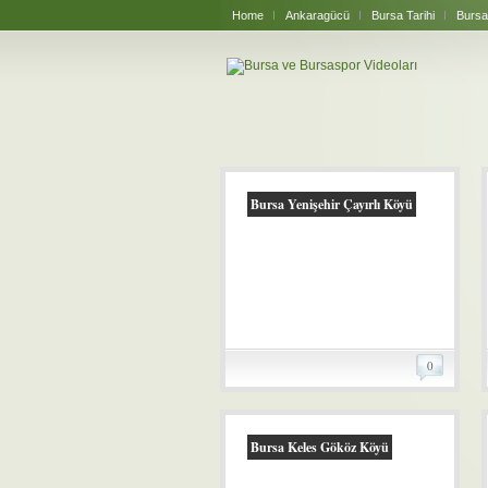
Home
Ankaragücü
Bursa Tarihi
Bursa
Bursa Yenişehir Çayırlı Köyü
0
Bursa Keles Gököz Köyü