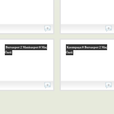
0
0
Bursaspor:2 Manisaspor:0 Maç
Kasımpaşa:0 Bursaspor:2 Maç
Özeti
Özeti
0
0