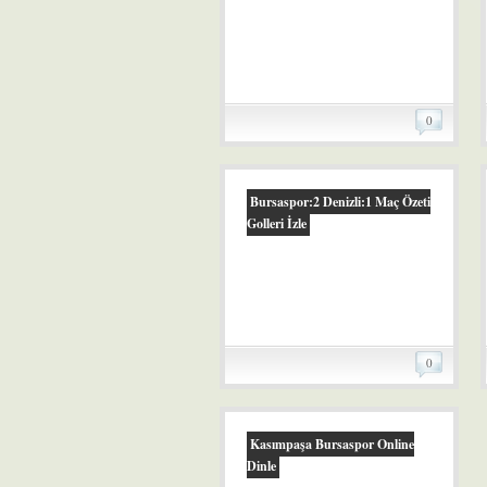
0
Bursaspor:2 Denizli:1 Maç Özeti
Golleri İzle
0
Kasımpaşa Bursaspor Online
Dinle