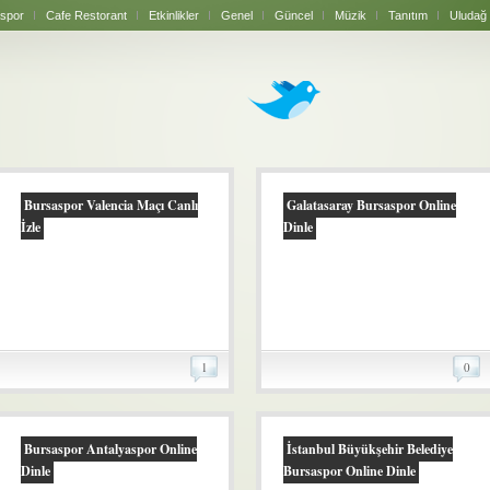
spor
Cafe Restorant
Etkinlikler
Genel
Güncel
Müzik
Tanıtım
Uludağ
Bursaspor Valencia Maçı Canlı
Galatasaray Bursaspor Online
İzle
Dinle
1
0
Bursaspor Antalyaspor Online
İstanbul Büyükşehir Belediye
Dinle
Bursaspor Online Dinle