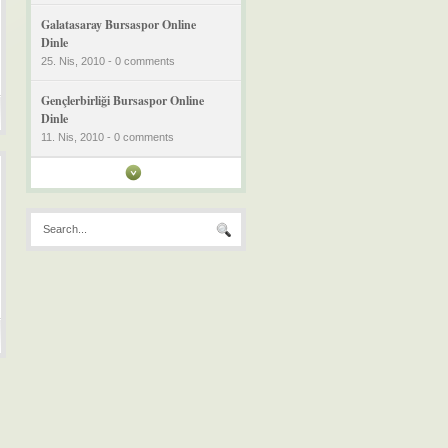
Galatasaray Bursaspor Online
Dinle
25. Nis, 2010 - 0 comments
Gençlerbirliği Bursaspor Online
Dinle
11. Nis, 2010 - 0 comments
Bursaspor Antalyaspor Online
Dinle
03. Nis, 2010 - 0 comments
İstanbul Büyükşehir Belediye
Bursaspor Online Dinle
26. Mar, 2010 - 0 comments
Bursaspor:2 Denizli:1 Maç Özeti
Golleri İzle
22. Mar, 2010 - 0 comments
Bursaspor:2 Manisaspor:0 Maç
Özeti
14. Mar, 2010 - 0 comments