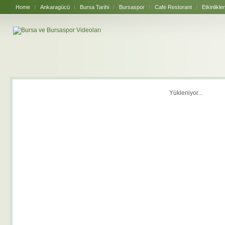
Home
Ankaragücü
Bursa Tarihi
Bursaspor
Cafe Restorant
Etkinlikler
Yükleniyor...