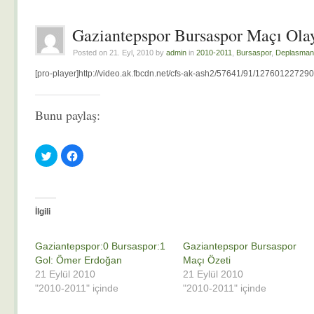
Gaziantepspor Bursaspor Maçı Olay
Posted on 21. Eyl, 2010 by
admin
in
2010-2011
,
Bursaspor
,
Deplasman
[pro-player]http://video.ak.fbcdn.net/cfs-ak-ash2/57641/91/1276012272
Bunu paylaş:
Twitter
Facebook'ta
üzerinde
paylaşmak
paylaşmak
için
için
tıklayın
tıklayın
(Yeni
(Yeni
pencerede
pencerede
açılır)
açılır)
İlgili
Gaziantepspor:0 Bursaspor:1
Gaziantepspor Bursaspor
Gol: Ömer Erdoğan
Maçı Özeti
21 Eylül 2010
21 Eylül 2010
"2010-2011" içinde
"2010-2011" içinde