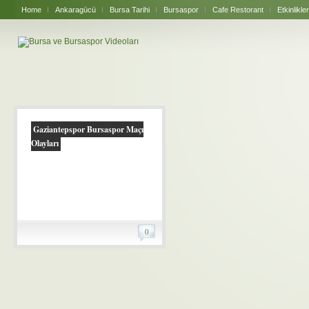
Home
Ankaragücü
Bursa Tarihi
Bursaspor
Cafe Restorant
Etkinlikler
Gaziantepspor Bursaspor Maçı
Olayları
0