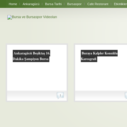
Home
Ankaragücü
Bursa Tarihi
Bursaspor
Cafe Restorant
Etkinlikler
Ankaragücü Beşiktaş 16.
Buraya Kalpler Konuldu
Dakika Şampiyon Bursa
Kareografi
1