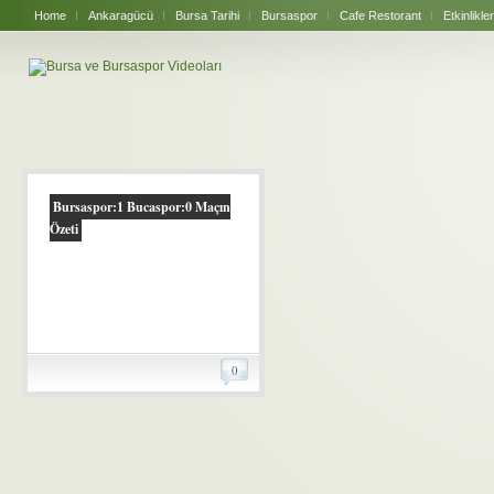
Home
Ankaragücü
Bursa Tarihi
Bursaspor
Cafe Restorant
Etkinlikler
Bursaspor:1 Bucaspor:0 Maçın
Özeti
0