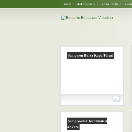
Home
Ankaragücü
Bursa Tarihi
Bursa
Şampyion Bursa Kupa Töreni
0
Şampiyonluk Kutlamaları
Ankara