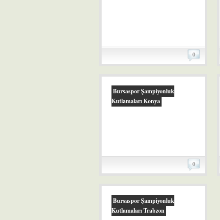
0
Bursaspor Şampiyonluk
Kutlamaları Konya
0
Bursaspor Şampiyonluk
Kutlamaları Trabzon