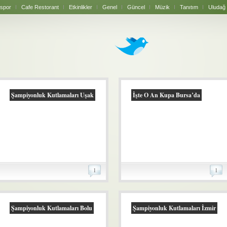
spor
Cafe Restorant
Etkinlikler
Genel
Güncel
Müzik
Tanıtım
Uludağ
Şampiyonluk Kutlamaları Uşak
İşte O An Kupa Bursa’da
1
1
Şampiyonluk Kutlamaları Bolu
Şampiyonluk Kutlamaları İzmir