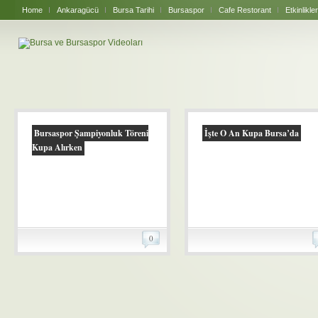
Home
Ankaragücü
Bursa Tarihi
Bursaspor
Cafe Restorant
Etkinlikler
Bursaspor Şampiyonluk Töreni
İşte O An Kupa Bursa’da
Kupa Alırken
0