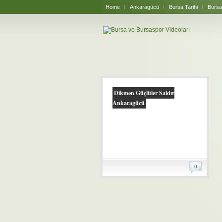
Home
Ankaragücü
Bursa Tarihi
Bursa
Dikmen Güçlüler Saldır
Ankaragücü
0