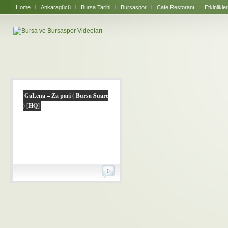
Home
Ankaragücü
Bursa Tarihi
Bursaspor
Cafe Restorant
Etkinlikler
GaLena – Za pari ( Bursa Suare
) [HQ]
0