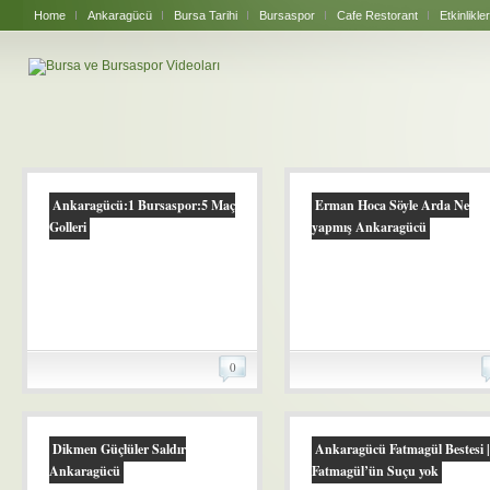
Home
Ankaragücü
Bursa Tarihi
Bursaspor
Cafe Restorant
Etkinlikler
Ankaragücü:1 Bursaspor:5 Maç
Erman Hoca Söyle Arda Ne
Golleri
yapmış Ankaragücü
0
Dikmen Güçlüler Saldır
Ankaragücü Fatmagül Bestesi |
Ankaragücü
Fatmagül’ün Suçu yok