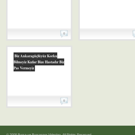
0
Biz Ankaragüçlüyüz Korku
Bilmeyiz Kızlar Bize Hastadır Biz
Pas Vermeyiz
0
© 2008 Bursa ve Bursaspor Videoları. All Rights Reserved.