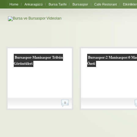
Home
Ankaragücü
Bursa Tarihi
Bursaspor
Cafe Restorant
Etkinlikler
Bursaspor-Manisaspor Tribün
Bursaspor:2 Manisaspor:0 Ma
Görüntüleri
Özeti
0