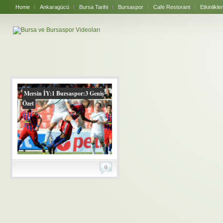
Home
Ankaragücü
Bursa Tarihi
Bursaspor
Cafe Restorant
Etkinlikler
Mersin İY:1 Bursaspor:3 Geniş
Özet
0