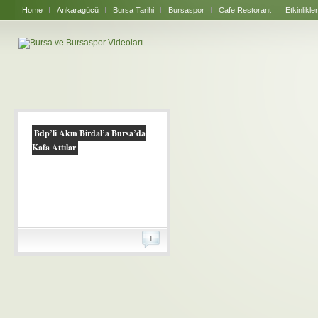
Home
Ankaragücü
Bursa Tarihi
Bursaspor
Cafe Restorant
Etkinlikler
Bdp’li Akın Birdal’a Bursa’da
Kafa Attılar
1