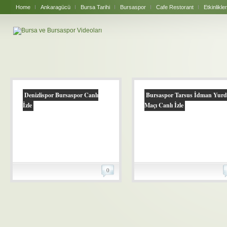
Home
Ankaragücü
Bursa Tarihi
Bursaspor
Cafe Restorant
Etkinlikler
Denizlispor Bursaspor Canlı
Bursaspor Tarsus İdman Yur
İzle
Maçı Canlı İzle
0