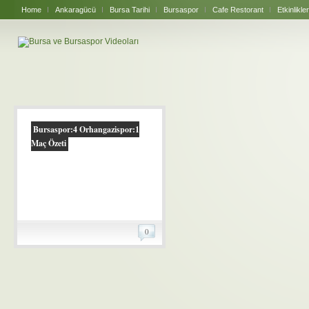
Home
Ankaragücü
Bursa Tarihi
Bursaspor
Cafe Restorant
Etkinlikler
Bursaspor:4 Orhangazispor:1
Maç Özeti
0