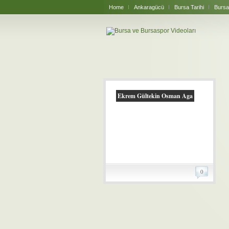
Home
Ankaragücü
Bursa Tarihi
Bursa
Ekrem Gültekin Osman Aga
0