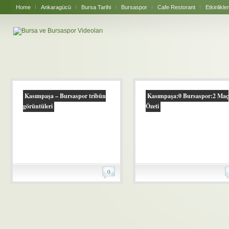
Home
Ankaragücü
Bursa Tarihi
Bursaspor
Cafe Restorant
Etkinlikler
Kasımpaşa – Bursaspor tribün
Kasımpaşa:0 Bursaspor:2 Maç
görüntüleri
Özeti
0