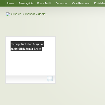
Home
Ankaragücü
Bursa Tarihi
Bursaspor
Cafe Restorant
Etkinlikler
Türkiye Sırbistan Maçı Son
Saniye Blok Semih Erden
1