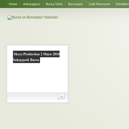
Home
Ankaragücü
Bursa Tarihi
Bursaspor
Cafe Restorant
Etkinlikler
Skcyz Production 2 Mayıs 2010
Sukaypark Bursa
0