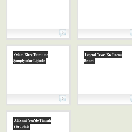
0
Odam Kireç Tutmutor
Legend Texas Kız İsteme
Şampiyonlar Liginde
Bestesi
0
Ali Sami Yen’de Timsah
Yürüyüşü