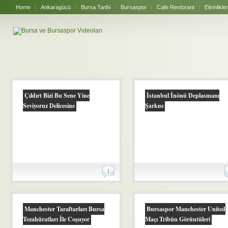
Home
Ankaragücü
Bursa Tarihi
Bursaspor
Cafe Restorant
Etkinlikler
Çıldırt Bizi Bu Sene Yine
İstanbul İnönü Deplasmanı
Seviyoruz Delicesine
Şarkısı
1
Manchester Taraftarları Bursa
Bursaspor Manchester United
Tezahüratları İle Coşuyor
Maçı Tribün Görüntüleri