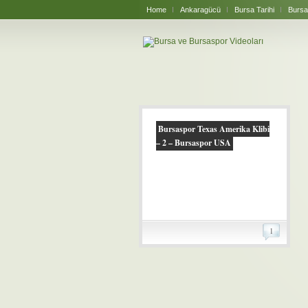
Home
Ankaragücü
Bursa Tarihi
Bursa
Bursaspor Texas Amerika Klibi
– 2 – Bursaspor USA
1