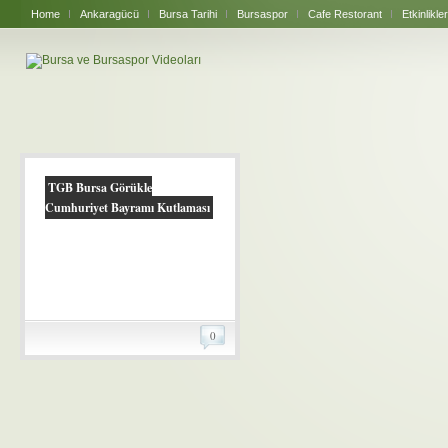
Home
Ankaragücü
Bursa Tarihi
Bursaspor
Cafe Restorant
Etkinlikler
TGB Bursa Görükle
Cumhuriyet Bayramı Kutlaması
0