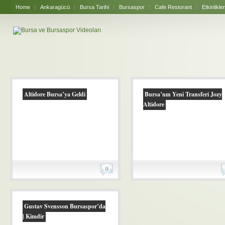
Home
Ankaragücü
Bursa Tarihi
Bursaspor
Cafe Restorant
Etkinlikler
Altidore Bursa’ya Geldi
Bursa’nın Yeni Transferi Jozy
Altidore
0
Gustav Svensson Bursaspor’da
| Kimdir