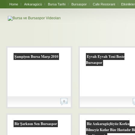
Home
Ankaragücü
Bursa Tarihi
Bursaspor
Cafe Restorant
Etkinlikler
Şampiyon Bursa Marşı 2010
Eyvah Eyvah Yeni Beste
Bursaspor
0
Bir Şarkısın Sen Bursaspor
Biz Ankaragüçlüyüz Korku
Bilmeyiz Kızlar Bize Hastadır Bi