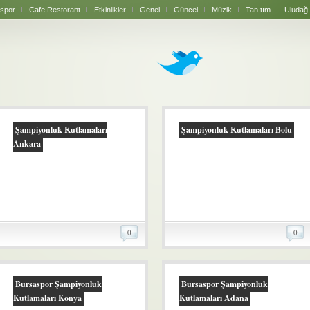
spor
Cafe Restorant
Etkinlikler
Genel
Güncel
Müzik
Tanıtım
Uludağ
Şampiyonluk Kutlamaları
Şampiyonluk Kutlamaları Bolu
Ankara
0
0
Bursaspor Şampiyonluk
Bursaspor Şampiyonluk
Kutlamaları Konya
Kutlamaları Adana