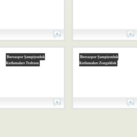
0
0
Bursaspor Şampiyonluk
Bursaspor Şampiyonluk
Kutlamaları Trabzon
Kutlamaları Zonguldak
0
0