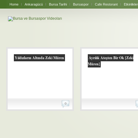
Home
Ankaragücü
Bursa Tarihi
Bursaspor
Cafe Restorant
Etkinlikler
Yıldızların Altında Zeki Müren
Ayrılık Ateşten Bir Ok [Zeki
Müren]
0