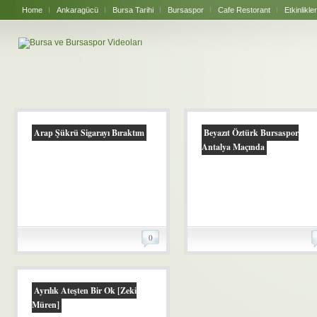
Home
Ankaragücü
Bursa Tarihi
Bursaspor
Cafe Restorant
Etkinlikler
Arap Şükrü Sigarayı Bıraktım
Beyazıt Öztürk Bursaspor
Antalya Maçında
0
Ayrılık Ateşten Bir Ok [Zeki
Müren]