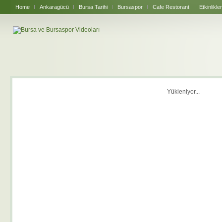
Home
Ankaragücü
Bursa Tarihi
Bursaspor
Cafe Restorant
Etkinlikler
Yükleniyor...