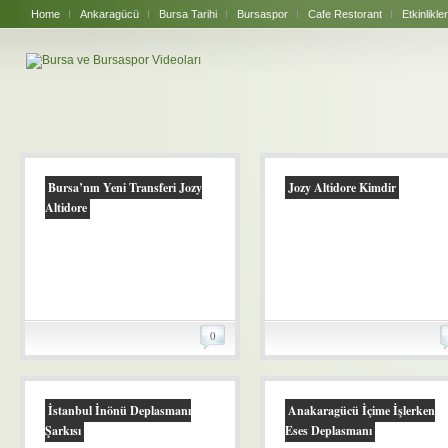
Home
Ankaragücü
Bursa Tarihi
Bursaspor
Cafe Restorant
Etkinlikler
Bursa’nın Yeni Transferi Jozy
Jozy Altidore Kimdir
Altidore
0
İstanbul İnönü Deplasmanı
Anakaragücü İçime İşlerken
Şarkısı
Eses Deplasmanı