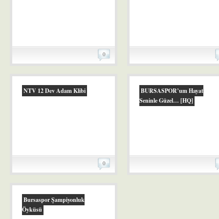
0
NTV 12 Dev Adam Klibi
BURSASPOR’um Hayat
Seninle Güzel… [HQ]
0
Bursaspor Şampiyonluk
Öyküsü