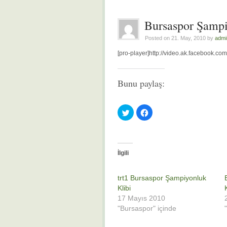
Bursaspor Şamp
Posted on 21. May, 2010 by
admi
[pro-player]http://video.ak.facebook.
Bunu paylaş:
Twitter
Facebook'ta
üzerinde
paylaşmak
paylaşmak
için
için
tıklayın
tıklayın
(Yeni
(Yeni
pencerede
pencerede
açılır)
açılır)
İlgili
trt1 Bursaspor Şampiyonluk
Klibi
17 Mayıs 2010
"Bursaspor" içinde