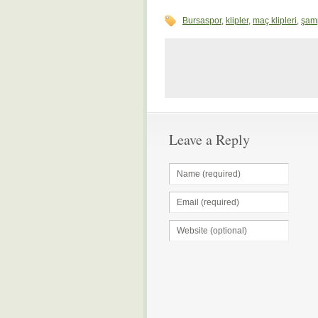
Bursaspor
,
klipler
,
maç klipleri
,
şam
Leave a Reply