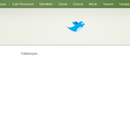
spor
Cafe Restorant
Etkinlikler
Genel
Güncel
Müzik
Tanıtım
Uludağ
Yükleniyor...