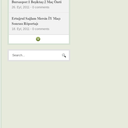
Bursaspor:1 Beşiktaş:2 Maç Özeti
26. Eyl, 2011 - 0 comments
Ertuğrul Sağlam Mersin İY Maçı
Sonrası Röportajı
18. Eyl, 2011 - 0 comments
Mersin İY:1 Bursaspor:3 Geniş
Özet
18. Eyl, 2011 - 0 comments
Bursaspor:3 Kayserispor:0 Maç
Özeti Video
11. Eyl, 2011 - 0 comments
Denizlispor’dan Bursaspor’a
Pankartlı Destek
11. Eyl, 2011 - 0 comments
Bursa Çiftetellisi
11. Eyl, 2011 - 0 comments
Bursa Orhangazi Üniversitesi
Tanıtım Filmi [Kısa Versiyon]