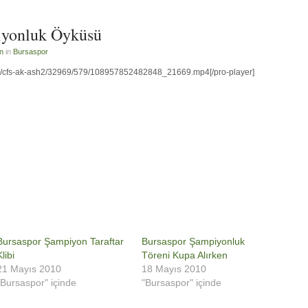
iyonluk Öyküsü
n
in
Bursaspor
com/cfs-ak-ash2/32969/579/108957852482848_21669.mp4[/pro-player]
Bursaspor Şampiyon Taraftar
Bursaspor Şampiyonluk
Klibi
Töreni Kupa Alırken
21 Mayıs 2010
18 Mayıs 2010
"Bursaspor" içinde
"Bursaspor" içinde