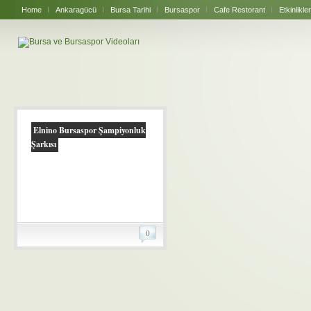
Home
Ankaragücü
Bursa Tarihi
Bursaspor
Cafe Restorant
Etkinlikler
Elnino Bursaspor Şampiyonluk
Şarkısı
0