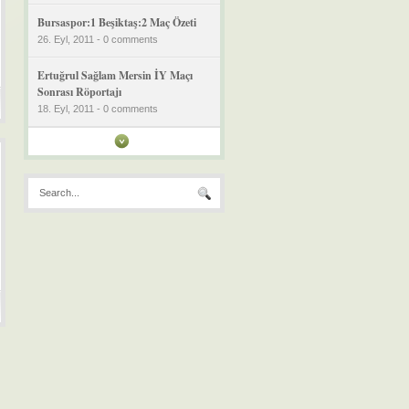
Bursaspor:1 Beşiktaş:2 Maç Özeti
26. Eyl, 2011 - 0 comments
Ertuğrul Sağlam Mersin İY Maçı
Sonrası Röportajı
18. Eyl, 2011 - 0 comments
Mersin İY:1 Bursaspor:3 Geniş
Özet
18. Eyl, 2011 - 0 comments
Bursaspor:3 Kayserispor:0 Maç
Özeti Video
11. Eyl, 2011 - 0 comments
Denizlispor’dan Bursaspor’a
Pankartlı Destek
11. Eyl, 2011 - 0 comments
Bursa Çiftetellisi
11. Eyl, 2011 - 0 comments
Bursa Orhangazi Üniversitesi