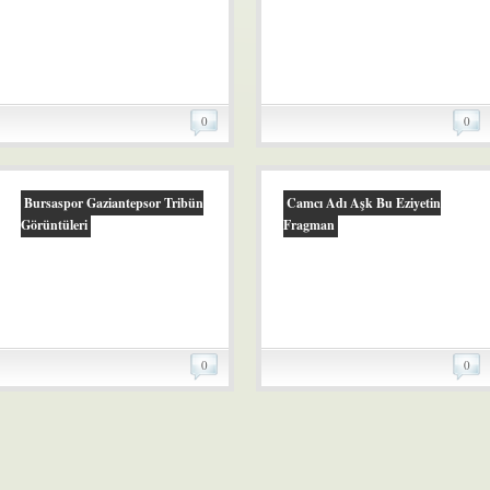
0
0
Bursaspor Gaziantepsor Tribün
Camcı Adı Aşk Bu Eziyetin
Görüntüleri
Fragman
0
0