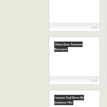
0
Odam Kireç Tutmuyor
Bursaspor
0
Amanın Yeşil Bursa Bir
Şampiyon Olsa