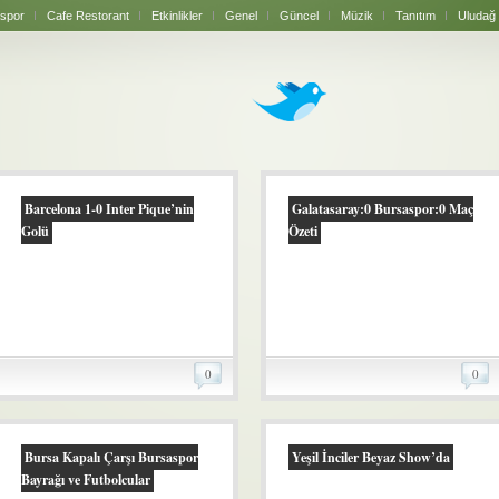
spor
Cafe Restorant
Etkinlikler
Genel
Güncel
Müzik
Tanıtım
Uludağ
Barcelona 1-0 Inter Pique’nin
Galatasaray:0 Bursaspor:0 Maç
Golü
Özeti
0
0
Bursa Kapalı Çarşı Bursaspor
Yeşil İnciler Beyaz Show’da
Bayrağı ve Futbolcular