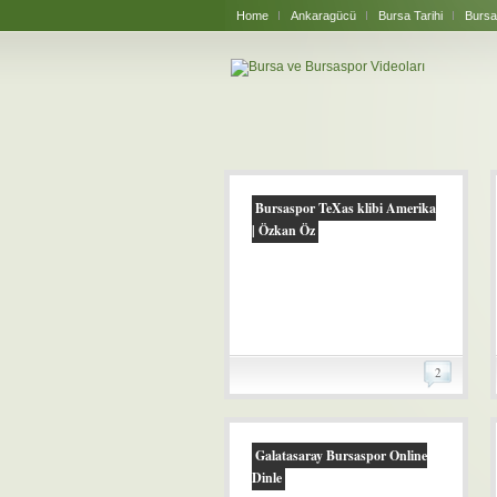
Home
Ankaragücü
Bursa Tarihi
Bursa
Bursaspor TeXas klibi Amerika
| Özkan Öz
2
Galatasaray Bursaspor Online
Dinle