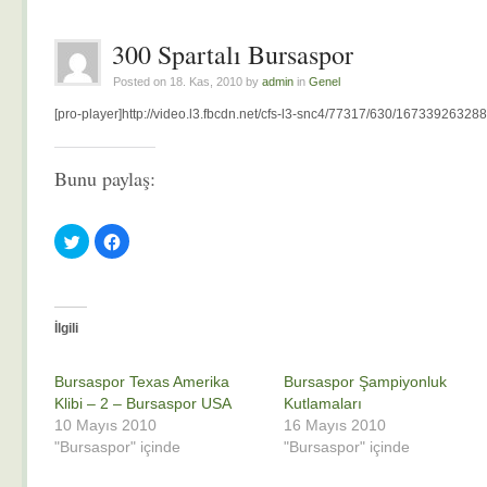
300 Spartalı Bursaspor
Posted on 18. Kas, 2010 by
admin
in
Genel
[pro-player]http://video.l3.fbcdn.net/cfs-l3-snc4/77317/630/1673392632
Bunu paylaş:
Twitter
Facebook'ta
üzerinde
paylaşmak
paylaşmak
için
için
tıklayın
tıklayın
(Yeni
(Yeni
pencerede
pencerede
açılır)
açılır)
İlgili
Bursaspor Texas Amerika
Bursaspor Şampiyonluk
Klibi – 2 – Bursaspor USA
Kutlamaları
10 Mayıs 2010
16 Mayıs 2010
"Bursaspor" içinde
"Bursaspor" içinde