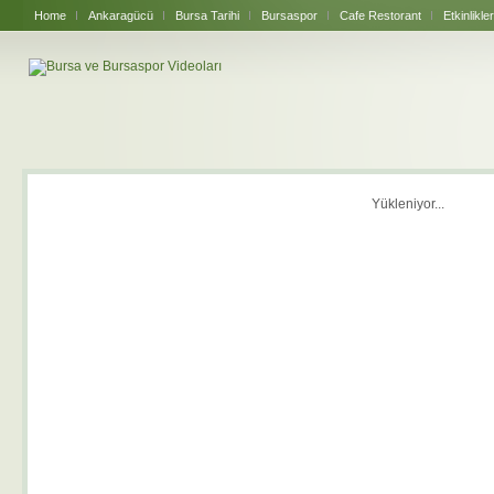
Home
Ankaragücü
Bursa Tarihi
Bursaspor
Cafe Restorant
Etkinlikler
Yükleniyor...