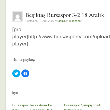
Beşiktaş Bursaspor 3-2 18 Aralık
Posted on 18. Ara, 2009 by
admin
in
Bursaspor
[pro-
player]http://www.bursasportv.com/upload/
player]
Bunu paylaş:
Twitter
Facebook'ta
üzerinde
paylaşmak
paylaşmak
için
için
tıklayın
tıklayın
(Yeni
(Yeni
pencerede
pencerede
açılır)
açılır)
İlgili
Bursaspor Texas Amerika
Bursaspor Şampiyonluk