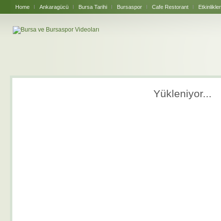
Home
Ankaragücü
Bursa Tarihi
Bursaspor
Cafe Restorant
Etkinlikler
Yükleniyor...