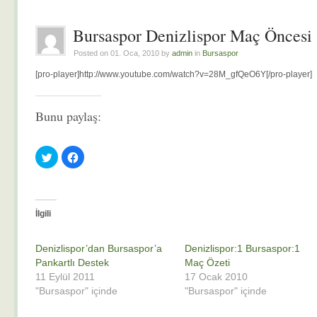
Bursaspor Denizlispor Maç Öncesi 
Posted on 01. Oca, 2010 by
admin
in
Bursaspor
[pro-player]http://www.youtube.com/watch?v=28M_gfQeO6Y[/pro-player]
Bunu paylaş:
Twitter
Facebook'ta
üzerinde
paylaşmak
paylaşmak
için
için
tıklayın
tıklayın
(Yeni
(Yeni
pencerede
pencerede
açılır)
açılır)
İlgili
Denizlispor’dan Bursaspor’a
Denizlispor:1 Bursaspor:1
Pankartlı Destek
Maç Özeti
11 Eylül 2011
17 Ocak 2010
"Bursaspor" içinde
"Bursaspor" içinde