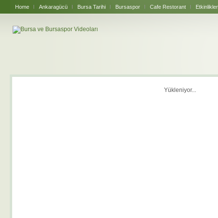
Home
Ankaragücü
Bursa Tarihi
Bursaspor
Cafe Restorant
Etkinlikler
Yükleniyor...