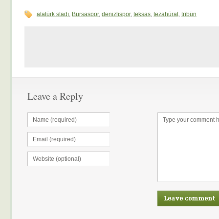
atatürk stadı
,
Bursaspor
,
denizlispor
,
teksas
,
tezahürat
,
tribün
Leave a Reply