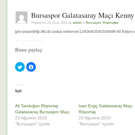
Bursaspor Galatasaray Maçı Kenny 
Posted on 29. Oca, 2011 by
admin
in
Bursaspor
,
Röportajlar
[pro-player]http://tk1dl.castup.net/server12/636/635/63556898-80.flv[/pro-
Bunu paylaş:
Twitter
Facebook'ta
üzerinde
paylaşmak
paylaşmak
için
için
tıklayın
tıklayın
(Yeni
(Yeni
pencerede
pencerede
açılır)
açılır)
İlgili
Ali Tandoğan Röportajı
Ivan Ergiç Galatasaray Maçı
Galatasaray Bursaspor Maçı
Röportajı
23 Ağustos 2010
23 Ağustos 2010
"Bursaspor" içinde
"Bursaspor" içinde