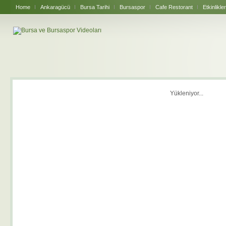
Home
Ankaragücü
Bursa Tarihi
Bursaspor
Cafe Restorant
Etkinlikler
Yükleniyor...