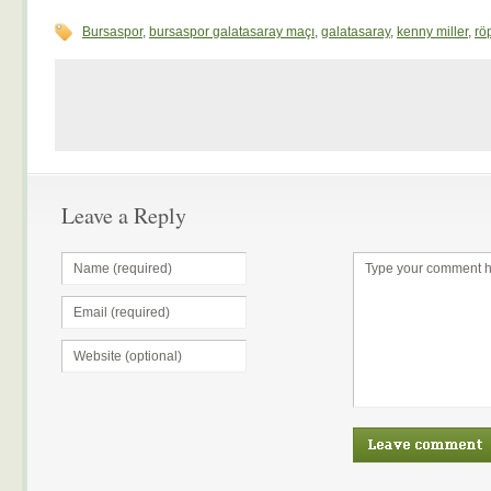
Bursaspor
,
bursaspor galatasaray maçı
,
galatasaray
,
kenny miller
,
röp
Leave a Reply