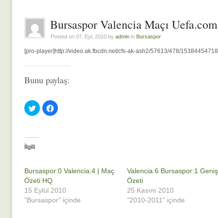
Bursaspor Valencia Maçı Uefa.com
Posted on 07. Eyl, 2010 by
admin
in
Bursaspor
[pro-player]http://video.ak.fbcdn.net/cfs-ak-ash2/57613/478/153844547
Bunu paylaş:
Twitter
Facebook'ta
üzerinde
paylaşmak
paylaşmak
için
için
tıklayın
tıklayın
(Yeni
(Yeni
pencerede
pencerede
açılır)
açılır)
İlgili
Bursaspor:0 Valencia:4 | Maç
Valencia:6 Bursaspor:1 Geni
Özeti HQ
Özeti
15 Eylül 2010
25 Kasım 2010
"Bursaspor" içinde
"2010-2011" içinde