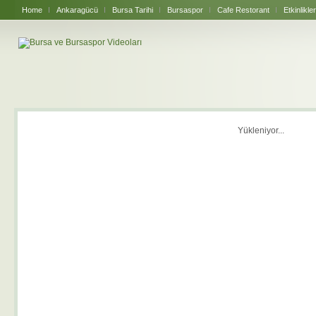
Home
Ankaragücü
Bursa Tarihi
Bursaspor
Cafe Restorant
Etkinlikler
Yükleniyor...