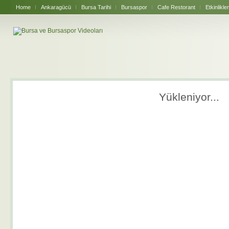
Home
Ankaragücü
Bursa Tarihi
Bursaspor
Cafe Restorant
Etkinlikler
Yükleniyor...