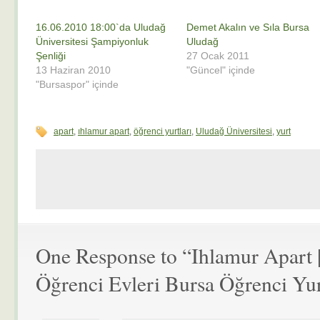
16.06.2010 18:00`da Uludağ
Demet Akalın ve Sıla Bursa
Üniversitesi Şampiyonluk
Uludağ
Şenliği
27 Ocak 2011
13 Haziran 2010
"Güncel" içinde
"Bursaspor" içinde
apart
,
ıhlamur apart
,
öğrenci yurtları
,
Uludağ Üniversitesi
,
yurt
One Response to “Ihlamur Apart |
Öğrenci Evleri Bursa Öğrenci Yur