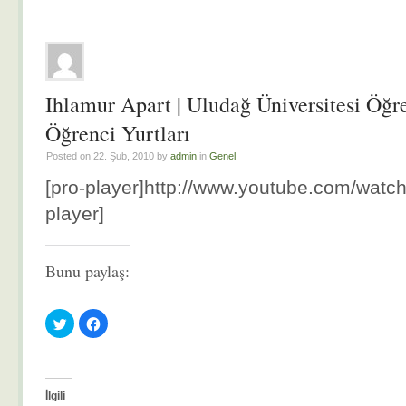
Ihlamur Apart | Uludağ Üniversitesi Öğr
Öğrenci Yurtları
Posted on 22. Şub, 2010 by
admin
in
Genel
[pro-player]http://www.youtube.com/wat
player]
Bunu paylaş:
Twitter
Facebook'ta
üzerinde
paylaşmak
paylaşmak
için
için
tıklayın
tıklayın
(Yeni
(Yeni
pencerede
pencerede
açılır)
açılır)
İlgili