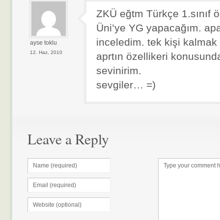
ZKÜ eğtm Türkçe 1.sınıf 
Üni’ye YG yapacağım. apar
inceledim. tek kişi kalmak 
ayse toklu
12. Haz, 2010
aprtın özellikeri konusunda
sevinirim.
sevgiler… =)
Leave a Reply