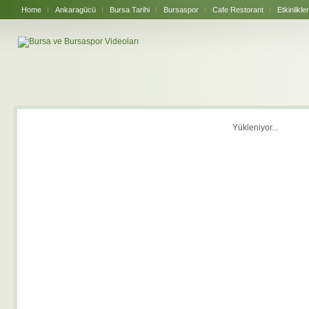
Home
Ankaragücü
Bursa Tarihi
Bursaspor
Cafe Restorant
Etkinlikler
Yükleniyor...