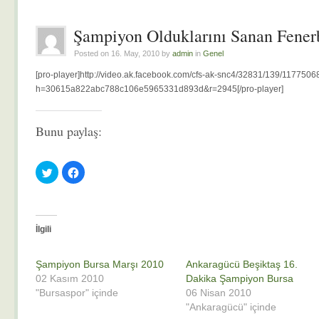
Şampiyon Olduklarını Sanan Fenerb
Posted on 16. May, 2010 by
admin
in
Genel
[pro-player]http://video.ak.facebook.com/cfs-ak-snc4/32831/139/1177
h=30615a822abc788c106e5965331d893d&r=2945[/pro-player]
Bunu paylaş:
Twitter
Facebook'ta
üzerinde
paylaşmak
paylaşmak
için
için
tıklayın
tıklayın
(Yeni
(Yeni
pencerede
pencerede
açılır)
açılır)
İlgili
Şampiyon Bursa Marşı 2010
Ankaragücü Beşiktaş 16.
02 Kasım 2010
Dakika Şampiyon Bursa
"Bursaspor" içinde
06 Nisan 2010
"Ankaragücü" içinde