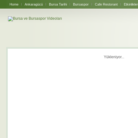
Home
Ankaragücü
Bursa Tarihi
Bursaspor
Cafe Restorant
Etkinlikler
Yükleniyor...