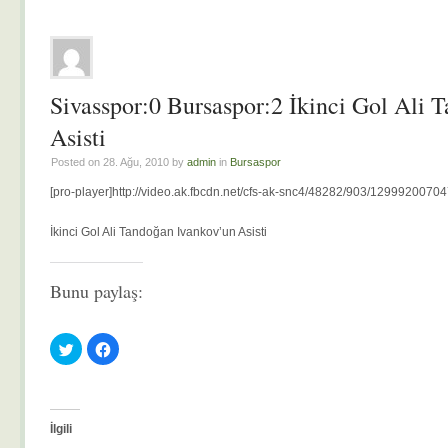
Sivasspor:0 Bursaspor:2 İkinci Gol Ali 
Asisti
Posted on 28. Ağu, 2010 by
admin
in
Bursaspor
[pro-player]http://video.ak.fbcdn.net/cfs-ak-snc4/48282/903/129992007
İkinci Gol Ali Tandoğan Ivankov’un Asisti
Bunu paylaş:
Twitter
Facebook'ta
üzerinde
paylaşmak
paylaşmak
için
için
tıklayın
tıklayın
(Yeni
(Yeni
pencerede
pencerede
açılır)
açılır)
İlgili